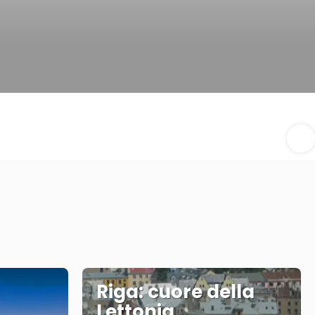
Riga: cuore della
Lettonia