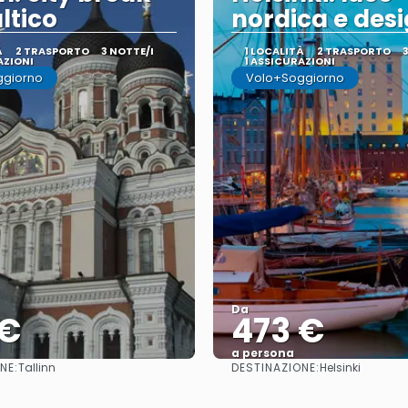
ltico
nordica e des
À
2 TRASPORTO
3 NOTTE/I
1 LOCALITÀ
2 TRASPORTO
AZIONI
1 ASSICURAZIONI
ggiorno
Volo+Soggiorno
Da
 €
473 €
a persona
NE:
DESTINAZIONE:
Tallinn
Helsinki
Vedere
Vedere