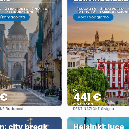
À
2 TRASPORTO
3 NOTTE/I
1 LOCALITÀ
2 TRASPORTO
À
1 ASSICURAZIONI
1 ATTIVITÀ
1 ASSICURAZIONI
ll'Immacolata
Volo+Soggiorno
Da
 €
441 €
a persona
NE:
DESTINAZIONE:
Budapest
Siviglia
Vedere
Vedere
n: city break
Helsinki: luce