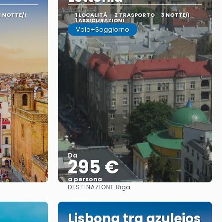
4 NOTTE/I
1 LOCALITÀ
2 TRASPORTO
3 NOTTE/I
1 ASSICURAZIONI
Volo+Soggiorno
Da
295 €
a persona
DESTINAZIONE:
Riga
Vedere
Lisbona tra azulejos