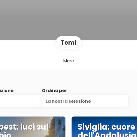
Temi
Mare
azione
Ordina per
La nostra selezione
est: luci sul
Siviglia: cuore
bio
dell'Andalusia