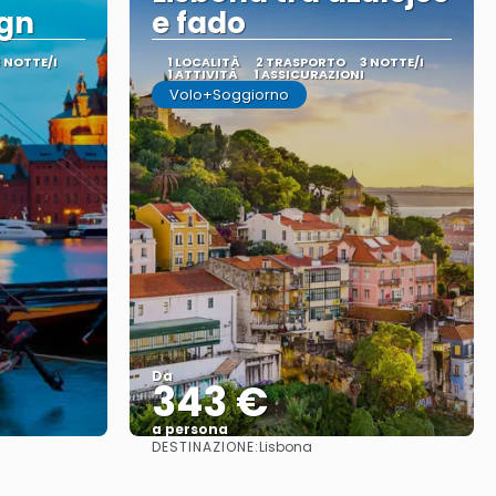
ign
e fado
3 NOTTE/I
1 LOCALITÀ
2 TRASPORTO
3 NOTTE/I
1 ATTIVITÀ
1 ASSICURAZIONI
Volo+Soggiorno
Da
343 €
a persona
DESTINAZIONE:
Lisbona
Vedere