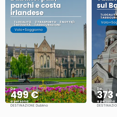
parchi e costa
sul Ba
irlandese
1 LOCALIT
1 ASSICUR
1 LOCALITÀ
2 TRASPORTO
3 NOTTE/I
Volo+So
1 ATTIVITÀ
1 ASSICURAZIONI
Volo+Soggiorno
Da
Da
499 €
373
a persona
a persona
DESTINAZIONE:
DESTINAZIO
Dublino
Vedere