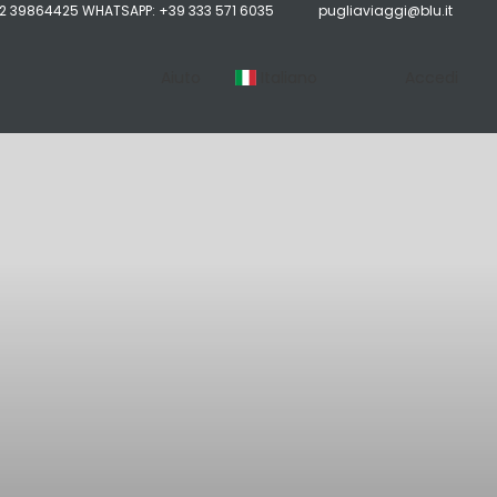
02 39864425 WHATSAPP: +39 333 571 6035
pugliaviaggi@blu.it
Aiuto
Italiano
Accedi