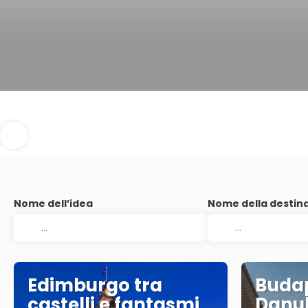
Nome dell’idea
Nome della destin
Edimburgo tra
Budap
castelli e fantasmi
Danu