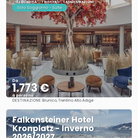
1 LOCALITÀ
7 NOTTE/I
1 ASSICURAZIONI
Solo Soggiorno - Suite
Da
1.773 €
a persona
DESTINAZIONE:
Brunico, Trentino Alto Adige
Vedere
Falkensteiner Hotel
Kronplatz - Inverno
2026/2027