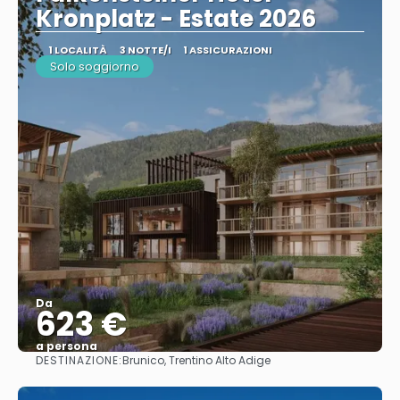
Kronplatz - Estate 2026
1 LOCALITÀ
3 NOTTE/I
1 ASSICURAZIONI
Solo soggiorno
Da
623 €
a persona
DESTINAZIONE:
Brunico, Trentino Alto Adige
Vedere