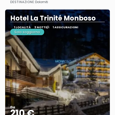
DESTINAZIONE:
Dolomiti
Vedere
Hotel La Trinité Monboso
1 LOCALITÀ
3 NOTTE/I
1 ASSICURAZIONI
Solo soggiorno
Da
210 €