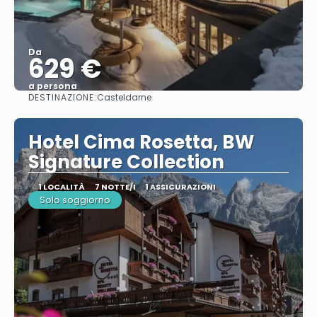
Da
629 €
a persona
DESTINAZIONE:
Casteldarne
Vedere
Hotel Cima Rosetta, BW
Signature Collection
1 LOCALITÀ
7 NOTTE/I
1 ASSICURAZIONI
Solo soggiorno