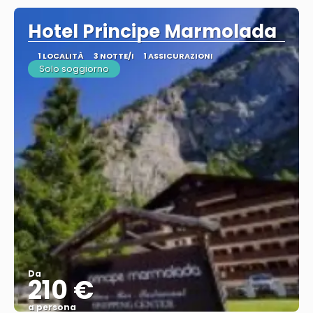
Hotel Principe Marmolada
1 LOCALITÀ
3 NOTTE/I
1 ASSICURAZIONI
Solo soggiorno
Da
210 €
a persona