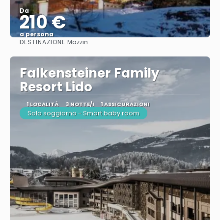
Da
210 €
a persona
DESTINAZIONE:
Mazzin
Vedere
Falkensteiner Family
Resort Lido
1 LOCALITÀ
3 NOTTE/I
1 ASSICURAZIONI
Solo soggiorno - Smart baby room