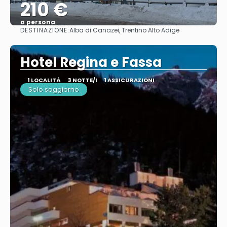
210 €
a persona
DESTINAZIONE:
Alba di Canazei, Trentino Alto Adige
Vedere
Hotel Regina e Fassa
1 LOCALITÀ
3 NOTTE/I
1 ASSICURAZIONI
Solo soggiorno