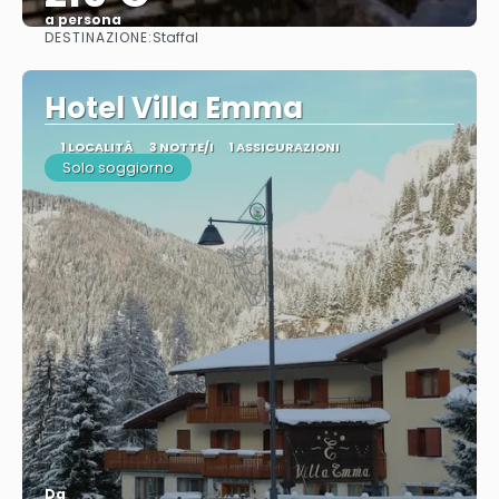
a persona
DESTINAZIONE:
Staffal
Vedere
Hotel Villa Emma
1 LOCALITÀ
3 NOTTE/I
1 ASSICURAZIONI
Solo soggiorno
Da