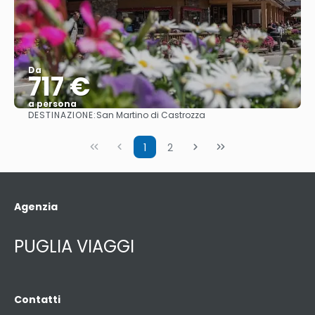
Da
717 €
a persona
DESTINAZIONE:
San Martino di Castrozza
Vedere
1
2
Agenzia
PUGLIA VIAGGI
Contatti