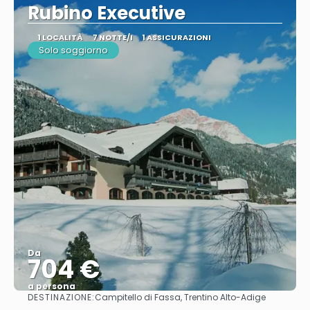
Rubino Executive
1 LOCALITÀ
7 NOTTE/I
1 ASSICURAZIONI
Solo soggiorno
Da
704 €
a persona
DESTINAZIONE:
Campitello di Fassa, Trentino Alto-Adige
Vedere