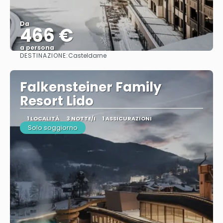
Da
466 €
a persona
DESTINAZIONE:
Casteldarne
Vedere
Falkensteiner Family
Resort Lido
1 LOCALITÀ
3 NOTTE/I
1 ASSICURAZIONI
Solo soggiorno