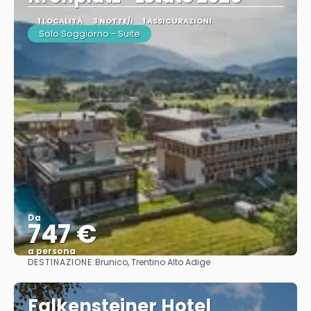
1 LOCALITÀ
3 NOTTE/I
1 ASSICURAZIONI
Solo Soggiorno - Suite
Da
747 €
a persona
DESTINAZIONE:
Brunico, Trentino Alto Adige
Vedere
Falkensteiner Hotel