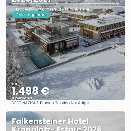
1 LOCALITÀ
7 NOTTE/I
1 ASSICURAZIONI
Solo soggiorno
Da
1.498 €
a persona
DESTINAZIONE:
Brunico, Trentino Alto Adige
Vedere
Falkensteiner Hotel
Kronplatz- Estate 2026