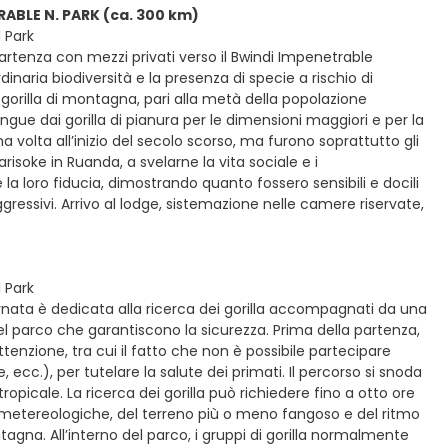
RABLE N. PARK (ca. 300 km)
 Park
partenza con mezzi privati verso il Bwindi Impenetrable
inaria biodiversità e la presenza di specie a rischio di
 gorilla di montagna, pari alla metà della popolazione
ingue dai gorilla di pianura per le dimensioni maggiori e per la
ma volta all’inizio del secolo scorso, ma furono soprattutto gli
risoke in Ruanda, a svelarne la vita sociale e i
la loro fiducia, dimostrando quanto fossero sensibili e docili
gressivi. Arrivo al lodge, sistemazione nelle camere riservate,
 Park
ornata è dedicata alla ricerca dei gorilla accompagnati da una
el parco che garantiscono la sicurezza. Prima della partenza,
enzione, tra cui il fatto che non è possibile partecipare
 ecc.), per tutelare la salute dei primati. Il percorso si snoda
ropicale. La ricerca dei gorilla può richiedere fino a otto ore
i metereologiche, del terreno più o meno fangoso e del ritmo
gna. All’interno del parco, i gruppi di gorilla normalmente