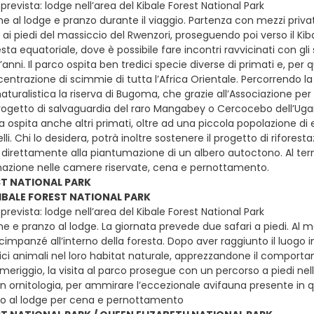
revista: lodge nell’area del Kibale Forest National Park
e al lodge e pranzo durante il viaggio. Partenza con mezzi privati 
, ai piedi del massiccio del Rwenzori, proseguendo poi verso il Ki
esta equatoriale, dove è possibile fare incontri ravvicinati con
anni. Il parco ospita ben tredici specie diverse di primati e, per
entrazione di scimmie di tutta l’Africa Orientale. Percorrendo la
aturalistica la riserva di Bugoma, che grazie all’Associazione pe
ogetto di salvaguardia del raro Mangabey o Cercocebo dell’Uga
a ospita anche altri primati, oltre ad una piccola popolazione di ele
lli. Chi lo desidera, potrà inoltre sostenere il progetto di rifore
direttamente alla piantumazione di un albero autoctono. Al termi
mazione nelle camere riservate, cena e pernottamento.
ST NATIONAL PARK
KIBALE FOREST NATIONAL PARK
revista: lodge nell’area del Kibale Forest National Park
e e pranzo al lodge. La giornata prevede due safari a piedi. Al m
cimpanzé all’interno della foresta. Dopo aver raggiunto il luogo in
ci animali nel loro habitat naturale, apprezzandone il comportam
omeriggio, la visita al parco prosegue con un percorso a piedi ne
in ornitologia, per ammirare l’eccezionale avifauna presente in qu
ro al lodge per cena e pernottamento