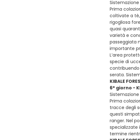
Sistemazione p
Prima colazion
coltivate a tè
rigogliosa for
quasi quarant’
varietà e conc
passeggiata n
importante pr
L’area protett
specie di ucce
contribuendo 
serata. Siste
KIBALE FORE
6° giorno - 
Sistemazione p
Prima colazion
tracce degli s
questi simpati
ranger. Nel p
specializzate 
termine rient