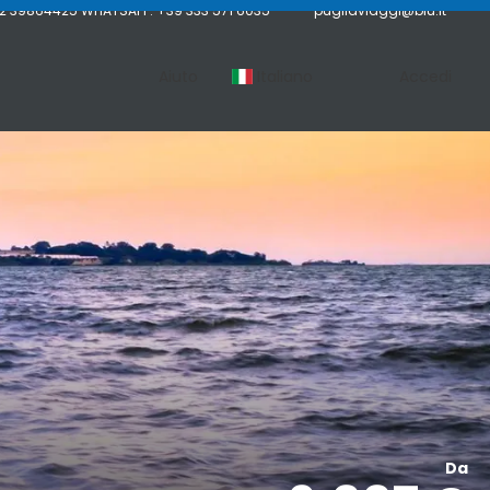
02 39864425 WHATSAPP: +39 333 571 6035
pugliaviaggi@blu.it
Aiuto
Italiano
Accedi
Da