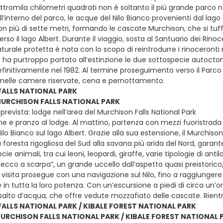
ttromila chilometri quadrati non è soltanto il più grande parco 
ll’interno del parco, le acque del Nilo Bianco provenienti dal lago
on più di sette metri, formando le cascate Murchison, che si t
so il lago Albert. Durante il viaggio, sosta al Santuario dei Rinocer
urale protetta è nata con lo scopo di reintrodurre i rinoceronti n
ha purtroppo portato all’estinzione le due sottospecie autoctone:
initivamente nel 1982. Al termine proseguimento verso il Parco N
nelle camere riservate, cena e pernottamento.
ALLS NATIONAL PARK
 MURCHISON FALLS NATIONAL PARK
revista: lodge nell’area del Murchison Falls National Park
e e pranzo al lodge. Al mattino, partenza con mezzi fuoristrada pe
Nilo Bianco sul lago Albert. Grazie alla sua estensione, il Murchis
 foresta rigogliosa del Sud alla savana più arida del Nord, gara
e animali, tra cui leoni, leopardi, giraffe, varie tipologie di anti
“becco a scarpa”, un grande uccello dall’aspetto quasi preistoric
visita prosegue con una navigazione sul Nilo, fino a raggiungere il
in tutta la loro potenza. Con un’escursione a piedi di circa un’ora
salto d’acqua, che offre vedute mozzafiato delle cascate. Rien
ALLS NATIONAL PARK / KIBALE FOREST NATIONAL PARK
MURCHISON FALLS NATIONAL PARK / KIBALE FOREST NATIONAL 