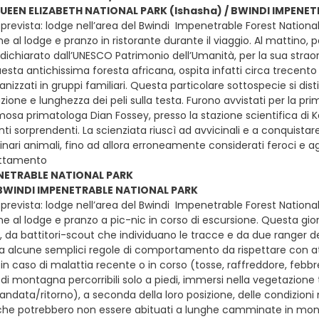
QUEEN ELIZABETH NATIONAL PARK (Ishasha) / BWINDI IMPENET
prevista: lodge nell’area del Bwindi Impenetrable Forest National
e al lodge e pranzo in ristorante durante il viaggio. Al mattino, 
 dichiarato dall’UNESCO Patrimonio dell’Umanità, per la sua straord
esta antichissima foresta africana, ospita infatti circa trecento
nizzati in gruppi familiari. Questa particolare sottospecie si dist
zione e lunghezza dei peli sulla testa. Furono avvistati per la pri
mosa primatologa Dian Fossey, presso la stazione scientifica di Ka
sorprendenti. La scienziata riuscì ad avvicinali e a conquistare 
inari animali, fino ad allora erroneamente considerati feroci e ag
ottamento
NETRABLE NATIONAL PARK
- BWINDI IMPENETRABLE NATIONAL PARK
prevista: lodge nell’area del Bwindi Impenetrable Forest National
ne al lodge e pranzo a pic-nic in corso di escursione. Questa gi
, da battitori-scout che individuano le tracce e da due ranger d
tra alcune semplici regole di comportamento da rispettare con att
 in caso di malattia recente o in corso (tosse, raffreddore, febbre,
 di montagna percorribili solo a piedi, immersi nella vegetazione t
ndata/ritorno), a seconda della loro posizione, delle condizion
i, che potrebbero non essere abituati a lunghe camminate in monta