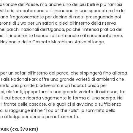
nazionale del Paese, ma anche uno dei più belli e più famosi
 Vittoria si contorcono e si insinuano in una spaccatura tra le
uffano fragorosamente per decine di metri proseguendo poi
onti di Ziwa per un safari a piedi all’interno della riserva.
ei parchi nazionali dell’Uganda, poiché l’intensa pratica del
 il rinoceronte bianco settentrionale e il rinoceronte nero,
azionale delle Cascate Murchison. Arrivo al lodge,
r un safari all’interno del parco, che si spingerà fino all’area
on Falls National Park offre una grande varietà di ambienti che
ntendo una grande biodiversità e un habitat unico per
lopi, elefanti, ippopotami e una grande varietà di avifauna, tra
o, il cui becco ricorda vagamente la forma di una scarpa. Nel
 fronte delle cascate, alle quali ci si avvicina a sufficienza
, si raggiunge infine “Top of the Falls”, la sommità dello
tro al lodge per cena e pernottamento.
PARK (ca. 370 km)