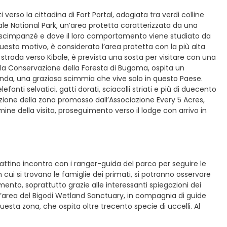
verso la cittadina di Fort Portal, adagiata tra verdi colline
bale National Park, un’area protetta caratterizzata da una
 gli scimpanzé e dove il loro comportamento viene studiato da
 questo motivo, è considerato l’area protetta con la più alta
 strada verso Kibale, è prevista una sosta per visitare con una
r la Conservazione della Foresta di Bugoma, ospita un
nda, una graziosa scimmia che vive solo in questo Paese.
fanti selvatici, gatti dorati, sciacalli striati e più di duecento
stazione della zona promosso dall’Associazione Every 5 Acres,
ne della visita, proseguimento verso il lodge con arrivo in
attino incontro con i ranger-guida del parco per seguire le
 cui si trovano le famiglie dei primati, si potranno osservare
ento, soprattutto grazie alle interessanti spiegazioni dei
ll’area del Bigodi Wetland Sanctuary, in compagnia di guide
esta zona, che ospita oltre trecento specie di uccelli. Al