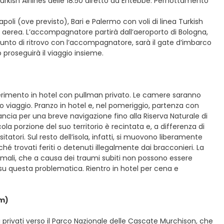
Turkish Airlines delle 18:50 diretto ad Entebbe. Pernottamento
oli (ove previsto), Bari e Palermo con voli di linea Turkish
nia aerea. L’accompagnatore partirà dall’aeroporto di Bologna,
l punto di ritrovo con l’accompagnatore, sarà il gate d’imbarco
 proseguirà il viaggio insieme.
asferimento in hotel con pullman privato. Le camere saranno
o viaggio. Pranzo in hotel e, nel pomeriggio, partenza con
 lancia per una breve navigazione fino alla Riserva Naturale di
a porzione del suo territorio è recintata e, a differenza di
tatori. Sul resto dell’isola, infatti, si muovono liberamente
hé trovati feriti o detenuti illegalmente dai bracconieri. La
nimali, che a causa dei traumi subiti non possono essere
i su questa problematica. Rientro in hotel per cena e
km)
 privati verso il Parco Nazionale delle Cascate Murchison, che