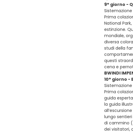
9° giorno - 
Sistemazione 
Prima colazion
National Park,
estinzione. Qu
mondiale, orga
diversa colora
studi della fa
comportamenti 
questi straord
cena e pern
BWINDI IMPE
10° giorno 
Sistemazione 
Prima colazio
guida esperta
la guida illus
all’escursione
lungo sentieri
di cammino (a
dei visitator