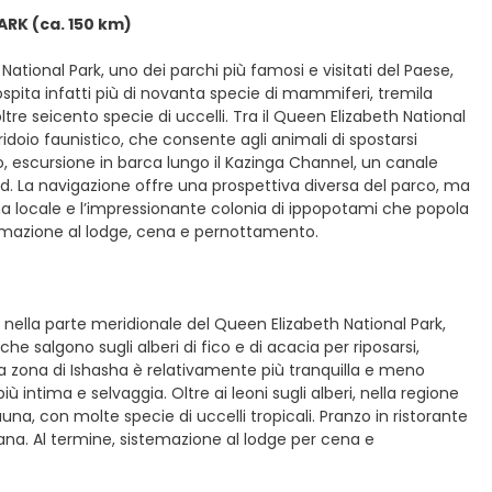
ARK (ca. 150 km)
ational Park, uno dei parchi più famosi e visitati del Paese,
ospita infatti più di novanta specie di mammiferi, tremila
tre seicento specie di uccelli. Tra il Queen Elizabeth National
rridoio faunistico, che consente agli animali di spostarsi
io, escursione in barca lungo il Kazinga Channel, un canale
rd. La navigazione offre una prospettiva diversa del parco, ma
ifauna locale e l’impressionante colonia di ippopotami che popola
istemazione al lodge, cena e pernottamento.
 nella parte meridionale del Queen Elizabeth National Park,
e salgono sugli alberi di fico e di acacia per riposarsi,
La zona di Ishasha è relativamente più tranquilla e meno
 intima e selvaggia. Oltre ai leoni sugli alberi, nella regione
una, con molte specie di uccelli tropicali. Pranzo in ristorante
savana. Al termine, sistemazione al lodge per cena e