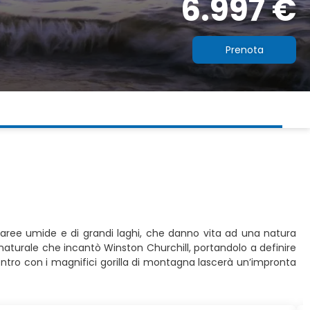
6.997 €
Prenota
di aree umide e di grandi laghi, che danno vita ad una natura
e naturale che incantò Winston Churchill, portandolo a definire
ncontro con i magnifici gorilla di montagna lascerà un’impronta