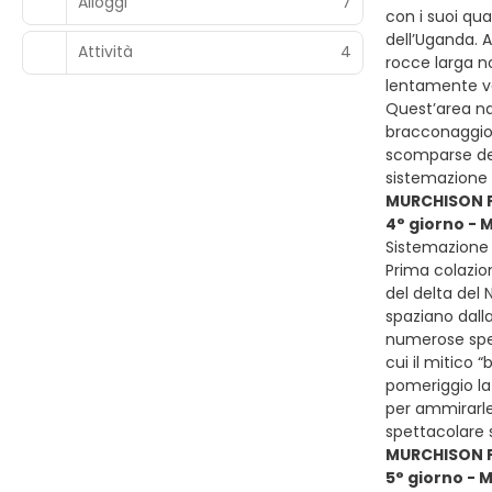
Alloggi
7
con i suoi qua
dell’Uganda. A
Attività
4
rocce larga n
lentamente ver
Quest’area nat
bracconaggio 
scomparse def
sistemazione 
MURCHISON F
4° giorno -
Sistemazione p
Prima colazion
del delta del 
spaziano dalla
numerose speci
cui il mitico 
pomeriggio la 
per ammirarle 
spettacolare 
MURCHISON F
5° giorno - 