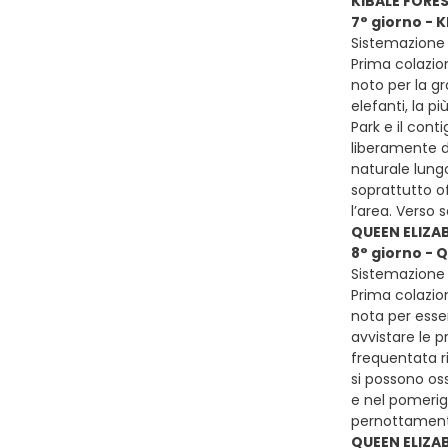
KIBALE FORE
7° giorno - 
Sistemazione 
Prima colazion
noto per la gr
elefanti, la p
Park e il cont
liberamente da
naturale lung
soprattutto of
l’area. Verso 
QUEEN ELIZA
8° giorno - 
Sistemazione p
Prima colazion
nota per esser
avvistare le 
frequentata ri
si possono oss
e nel pomerigg
pernottament
QUEEN ELIZA