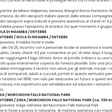
arrivo, cambio di aeromobile e proseguimento con il volo di linea 
e partire da Milano Malpensa, Venezia, Bologna Roma Fiumicino, Nap
 richiesta, da altri aeroporti italiani operati dalla stessa compag
ltri aeroporti sopra indicati è prevista assistenza al check-in. I
ntebbe presso l’aeroporto di Istanbul. Da quel momento il gruppo
SOLA DI NGAMBA / ENTEBBE
ENTEBBE / ISOLA DI NGAMBA / ENTEBBE
prevista: Entebbe hotel 4 stelle
o alle 04:25, incontro con il personale locale di assistenza e tr
ito, (early check-in) per consentire un po’ di relax dopo il lung
per raggiungere il lago Vittoria. Arrivo al pontile, imbarco su una
la quasi interamente coperta da foresta pluviale. Solo una piccol
ebbe immaginare, il recinto non serve per gli animali, ma per i visi
 di scimpanzé, adulti e cuccioli, portati in questo santuario perc
ta fondata nel 1998, non solo per assicurare un futuro a questi a
n natura, ma soprattutto per sensibilizzare ed educare i visitator
o.
IWA / MURCHISON FALLS NATIONAL PARK
ENTEBBE / ZIWA / MURCHISON FALLS NATIONAL PARK (ca. 330 
revista: lodge nell’area del Murchison Falls National Park
e in hotel e pranzo in ristorante. Al mattino, partenza con mezzi