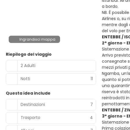
Istanbul. All’
a bordo.
NB. È possibil
Airlines o, su
mentre dagli a
del volo per E
ENTEBBE / I
Ingrandisci mappa
2° giorno - 
Sistemazione 
Riepilogo del viaggio
Arrivo previst
consegnate sub
2 Adulti
mezzi privati 
Ngamba, un’iso
Notti
11
quanto si potr
una quarantina
riserva è sta
Questa idea include
reintrodotti i
pernottament
Destinazioni
7
ENTEBBE / Z
3° giorno - 
Trasporto
4
Sistemazione p
Prima colazion