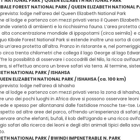
ST NATIONAL PARK / QUEEN ELIZABETH NATIONAL PARK
KIBALE FOREST NATIONAL PARK / QUEEN ELIZABETH NATIONAL P
prevista: lodge nell’area del Queen Elizabeth National Park
e al lodge e partenza con mezzi privati verso il Queen Elizabeth N
ande varietà di ambienti e la ricchissima fauna. L’area protetta 
iù alta concentrazione mondiale di ippopotami (circa seimila) e ol
iguo Kibale Forest National Park si estende inoltre una sorta di co
 un’area protetta all’altra. Pranzo in ristorante e, nel pomerigg
o circa trenta chilometri che collega il lago George al lago Edwa
fre la possibilità di osservare i coccodrilli del Nilo, la ricca av
sera, si effettua ancora un breve safari via terra. Al termine, s
BETH NATIONAL PARK / ISHAHSA
QUEEN ELIZABETH NATIONAL PARK / ISHAHSA (ca. 100 km)
revista: lodge nell’area di Ishasha
e al lodge e partenza con mezzi privati verso la zona di Ishasha,
e uno dei pochi luoghi in Africa dove si possono osservare leoni ch
prede e spesso per allontanarsi dalle fastidiose mosche tse-tse. 
spetto ad altre aree del parco, offrendo un’esperienza di safari più
ervare anche elefanti, bufali, il kob dell’Uganda e una ricca avifa
io safari alla ricerca dei leoni e degli altri animali tipici della 
o.
BETH NATIONAL PARK / BWINDI IMPENETRABLE N. PARK