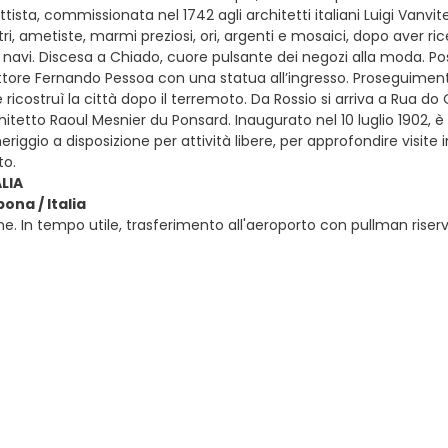
ttista, commissionata nel 1742 agli architetti italiani Luigi Vanvite
tri, ametiste, marmi preziosi, ori, argenti e mosaici, dopo aver
 navi. Discesa a Chiado, cuore pulsante dei negozi alla moda. Possi
rittore Fernando Pessoa con una statua all’ingresso. Proseguime
ricostruì la città dopo il terremoto. Da Rossio si arriva a Rua 
hitetto Raoul Mesnier du Ponsard. Inaugurato nel 10 luglio 1902, è 
eriggio a disposizione per attività libere, per approfondire visi
o.
ALIA
bona / Italia
e. In tempo utile, trasferimento all'aeroporto con pullman riser