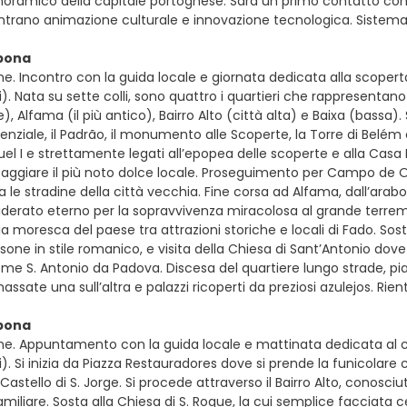
noramico della capitale portoghese. Sarà un primo contatto con
ntrano animazione culturale e innovazione tecnologica. Sistem
sbona
ne. Incontro con la guida locale e giornata dedicata alla scoper
). Nata su sette colli, sono quattro i quartieri che rappresentan
Alfama (il più antico), Bairro Alto (città alta) e Baixa (bassa).
denziale, il Padrão, il monumento alle Scoperte, la Torre di Bel
el I e strettamente legati all’epopea delle scoperte e alla Casa 
aggiare il più noto dolce locale. Proseguimento per Campo de Ou
a le stradine della città vecchia. Fine corsa ad Alfama, dall’ar
derato eterno per la sopravvivenza miracolosa al grande terremot
ia moresca del paese tra attrazioni storiche e locali di Fado. Sos
rosone in stile romanico, e visita della Chiesa di Sant’Antonio d
e S. Antonio da Padova. Discesa del quartiere lungo strade, pia
ssate una sull’altra e palazzi ricoperti da preziosi azulejos. Ri
sbona
ne. Appuntamento con la guida locale e mattinata dedicata al 
). Si inizia da Piazza Restauradores dove si prende la funicolare 
Castello di S. Jorge. Si procede attraverso il Bairro Alto, conosciu
miliare. Sosta alla Chiesa di S. Roque, la cui semplice facciata 