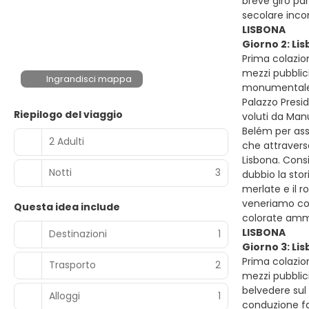
breve giro pa
secolare inco
LISBONA
Giorno 2: Li
Prima colazio
mezzi pubblici
Ingrandisci mappa
monumentale), 
Palazzo Presi
Riepilogo del viaggio
voluti da Manu
Belém per ass
2 Adulti
che attravers
Lisbona. Consi
Notti
3
dubbio la stor
merlate e il 
veneriamo com
Questa idea include
colorate amma
LISBONA
Destinazioni
1
Giorno 3: Li
Prima colazio
Trasporto
2
mezzi pubblici
belvedere sul 
Alloggi
1
conduzione fa