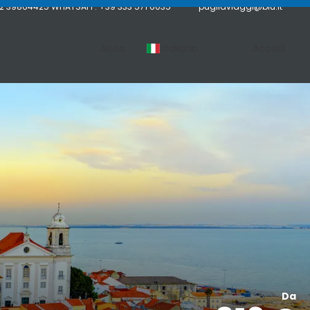
02 39864425 WHATSAPP: +39 333 571 6035
pugliaviaggi@blu.it
Aiuto
Italiano
Accedi
Da