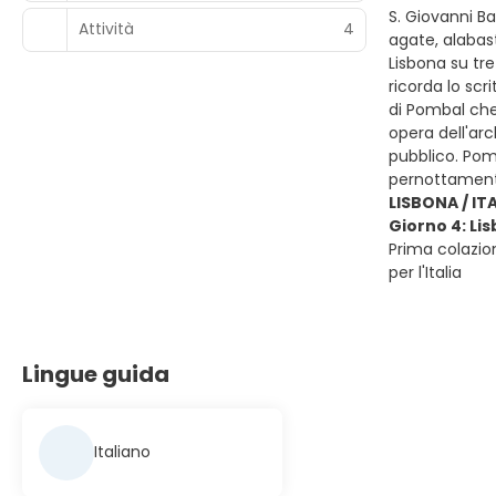
S. Giovanni Ba
Attività
4
agate, alabas
Lisbona su tre
ricorda lo sc
di Pombal che 
opera dell'arc
pubblico. Pom
pernottament
LISBONA / IT
Giorno 4: Lis
Prima colazion
per l'Italia
Lingue guida
Italiano