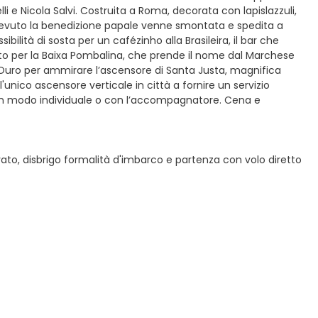
lli e Nicola Salvi. Costruita a Roma, decorata con lapislazzuli,
 ricevuto la benedizione papale venne smontata e spedita a
bilità di sosta per un cafézinho alla Brasileira, il bar che
nto per la Baixa Pombalina, che prende il nome dal Marchese
do Ouro per ammirare l’ascensore di Santa Justa, magnifica
l'unico ascensore verticale in città a fornire un servizio
te in modo individuale o con l’accompagnatore. Cena e
vato, disbrigo formalità d'imbarco e partenza con volo diretto