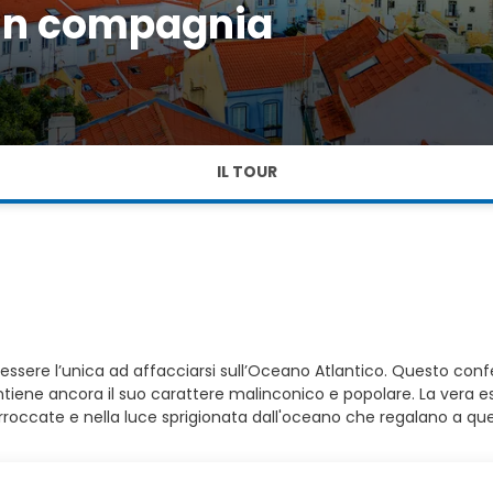
 in compagnia
IL TOUR
sere l’unica ad affacciarsi sull’Oceano Atlantico. Questo conferis
iene ancora il suo carattere malinconico e popolare. La vera esse
se arroccate e nella luce sprigionata dall'oceano che regalano a q