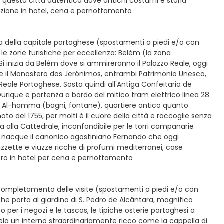
 questa città autentica dove antichi costumi e storia
azione in hotel, cena e pernottamento
ta della capitale portoghese (spostamenti a piedi e/o con
o le zone turistiche per eccellenza: Belém (la zona
 Si inizia da Belém dove si ammireranno il Palazzo Reale, oggi
ém e il Monastero dos Jerónimos, entrambi Patrimonio Unesco,
Reale Portoghese. Sosta quindi all'Antiga Confeitaria de
rique e partenza a bordo del mitico tram elettrico linea 28
abo Al-hamma (bagni, fontane), quartiere antico quanto
o del 1755, per molti è il cuore della città e raccoglie senza
ta alla Cattedrale, inconfondibile per le torri campanarie
ove nacque il canonico agostiniano Fernando che oggi
zzette e viuzze ricche di profumi mediterranei, case
entro in hotel per cena e pernottamento
completamento delle visite (spostamenti a piedi e/o con
che porta al giardino di S. Pedro de Alcântara, magnifico
to per i negozi e le tascas, le tipiche osterie portoghesi a
cela un interno straordinariamente ricco come la cappella di