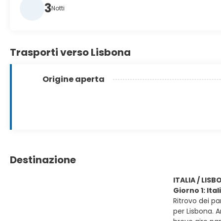
3
Notti
Trasporti verso Lisbona
Origine aperta
Destinazione
ITALIA / LIS
Giorno 1: Ital
Ritrovo dei p
per Lisbona. A